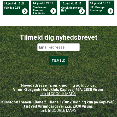
14. juni kl. 20:51
10. juni kl. 15:13
18. juni kl. 13:21
10. juni kl. 15:15
Cheftræner
U11 Drenge
Vsb dag 22/8
Oprykningskamp
Thomas
Pinsecup
Hs1
Ascanius
stopper.
Tilmeld dig nyhedsbrevet
Hovedadresse m. omklædning og klubhus:
Virum-Sorgenfri Boldklub, Kaplevej 46A, 2830 Virum
.
Link til GOOGLE
MAPS
Kunstgræsbanen + Bane 2 + Bane 3 (Omklædning kun på Kaplevej),
tæt ved Virumgårdsvej 22a, 2830 Virum.
Link til GOOGLE MAPS