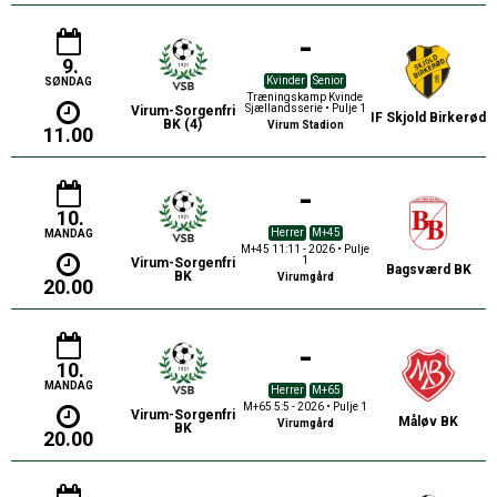
-
9.
Kvinder
Senior
SØNDAG
Træningskamp Kvinde
Sjællandsserie • Pulje 1
Virum-Sorgenfri
IF Skjold Birkerød
BK (4)
Virum Stadion
11.00
-
10.
Herrer
M+45
MANDAG
M+45 11:11 - 2026 • Pulje
1
Virum-Sorgenfri
Bagsværd BK
BK
Virumgård
20.00
-
10.
MANDAG
Herrer
M+65
M+65 5:5 - 2026 • Pulje 1
Virum-Sorgenfri
Måløv BK
Virumgård
BK
20.00