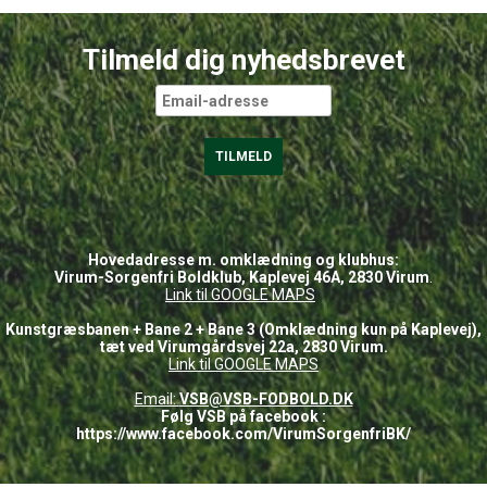
Tilmeld dig nyhedsbrevet
Hovedadresse m. omklædning og klubhus:
Virum-Sorgenfri Boldklub, Kaplevej 46A, 2830 Virum
.
Link til GOOGLE
MAPS
Kunstgræsbanen + Bane 2 + Bane 3 (Omklædning kun på Kaplevej),
tæt ved Virumgårdsvej 22a, 2830 Virum.
Link til GOOGLE MAPS
Email:
VSB@VSB-FODBOLD.DK
Følg VSB på facebook :
https://www.facebook.com/VirumSorgenfriBK/