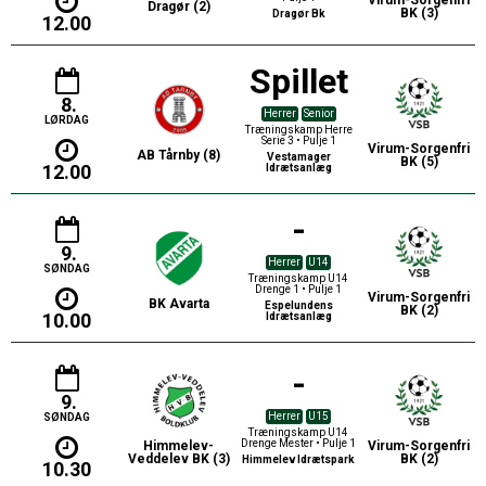
Virum-Sorgenfri
Dragør (2)
BK (3)
Dragør Bk
12.00
Spillet
8.
Herrer
Senior
LØRDAG
Træningskamp Herre
Serie 3 • Pulje 1
Virum-Sorgenfri
AB Tårnby (8)
Vestamager
BK (5)
12.00
Idrætsanlæg
-
9.
Herrer
U14
SØNDAG
Træningskamp U14
Drenge 1 • Pulje 1
Virum-Sorgenfri
BK Avarta
Espelundens
BK (2)
10.00
Idrætsanlæg
-
9.
Herrer
U15
SØNDAG
Træningskamp U14
Drenge Mester • Pulje 1
Himmelev-
Virum-Sorgenfri
Veddelev BK (3)
BK (2)
Himmelev Idrætspark
10.30