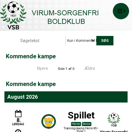
Kun i Kommende kampe
Kommende kampe
Nyere
Ældre
Side 1 af 0
Kommende kampe
August 2026
Spillet
8.
Herrer
Senior
LØRDAG
Træningskamp Herre KS •
Pulje 1