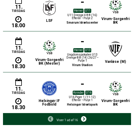
-
11.
Herrer
U11
TIRSDAG
U11 Drenge 4 8:8 (16)
Efterår • Pulje 2
Virum-Sorgenfri
LSF
BK
Smørum Idrætscenter
18.00
-
11.
Herrer
U13
TIRSDAG
Ungdomspokalen U13
Drenge 8:8 (14) 26/27 •
Virum-Sorgenfri
Pulje 1
Vanløse (M)
BK (Mester)
18.30
Virum Stadion
-
11.
Kvinder
U16
TIRSDAG
U16 Piger 1 (11-12)
Efterår • Pulje 1
Helsingør IF
Virum-Sorgenfri
Fodbold
BK
Helsingør Idrætspark
18.30
Viser 1 ud af 16