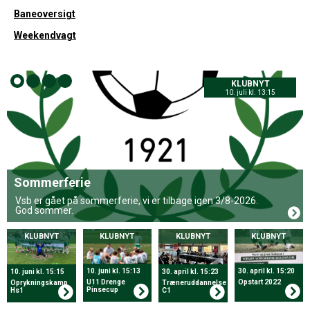
Baneoversigt
Weekendvagt
KLUBNYT
10. juli kl. 13:15
Sommerferie
Vsb er gået på sommerferie, vi er tilbage igen 3/8-2026.
God sommer.
KLUBNYT
KLUBNYT
KLUBNYT
KLUBNYT
10. juni kl. 15:13
30. april kl. 15:20
10. juni kl. 15:15
30. april kl. 15:23
U11 Drenge
Opstart 2022
Oprykningskamp
Træneruddannelse
Pinsecup
Hs1
C1