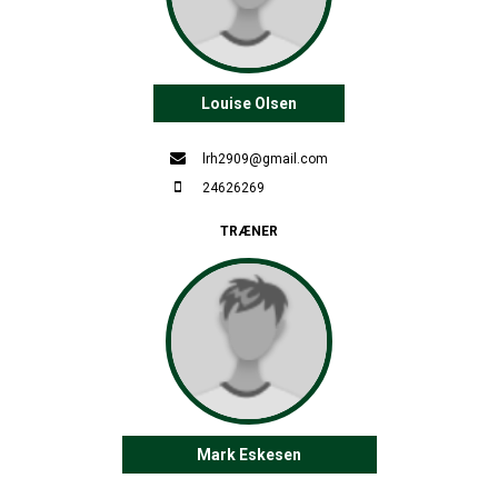
Louise Olsen
lrh2909@gmail.com
24626269
TRÆNER
Mark Eskesen