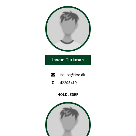
Issam Turkman
ibsilon@live.dk
42208419
HOLDLEDER