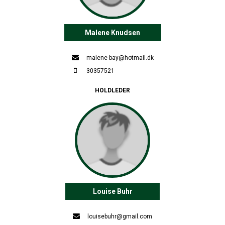
Malene Knudsen
malene-bay@hotmail.dk
30357521
HOLDLEDER
Louise Buhr
louisebuhr@gmail.com