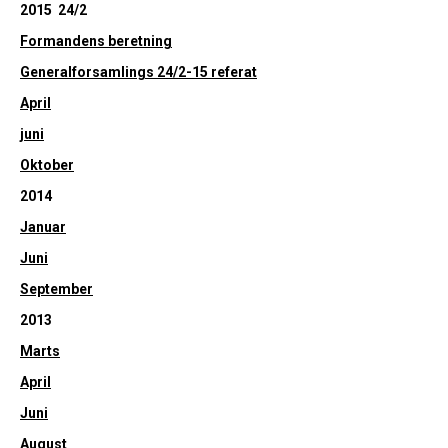
2015 24/2
Formandens beretning
Generalforsamlings 24/2-15 referat
April
juni
Oktober
2014
Januar
Juni
September
2013
Marts
April
Juni
August