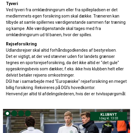
Tyveri
Ved tyveri fra omklædningsrum eller fra spillepladsen er det
medlemmets egen forsikring som skal dække. Træneren kan
tilbyde at samle spillernes værdigenstande sammen før træning
og kampe. Alle værdigenstande skal tages med fra
omklædningsrum ud til banen, hvor der spilles.
Rejseforsikring
Udlandsrejser skal altid forhåndsgodkendes af bestyrelsen.
Det er vigtigt, at der ved stævner uden for landets grænser
tegnes en sportsrejseforsikring, da det ikke altid er "det gule"
sygesikringsbevis som dækker, f.eks. ikke hvis klubben helt eller
delvist betaler rejsens omkostninger.
DGI har i samarbejde med "Europæiske" rejseforsikring en meget
billig forsikring. Rekvireres på DGI's hovedkontor.
Henvend jer altid til afdelingslederen, hvis der er tvivlsspørgsmål.
KLUBNYT
I dag kl. 13:03