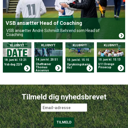
VSB ansætter Head of Coaching
VSB ansætter André Schmidt Behrend som Head of
Coaching
KLUBNYT
KLUBNYT
KLUBNYT
KLUBNYT
14. juni kl. 20:51
10. juni kl. 15:13
18. juni kl. 13:21
10. juni kl. 15:15
Cheftræner
U11 Drenge
Vsb dag 22/8
Oprykningskamp
Thomas
Pinsecup
Hs1
Ascanius
stopper.
Tilmeld dig nyhedsbrevet