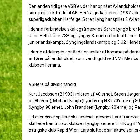
Den anden tidligere VSB'er, der har opnået A-landsholdsst
som junior skiftede til AB. Herfra gik karrieren i 1987 vide
superligaklubben Herfølge. Søren Lyng har spillet 2 A-l
I denne forbindelse skal også nævnes Søren Lyng's bror 
John Helt i både VSB og Lyngby. Karrieren fortsatte heref
juniorlandskampe, 2 ynglingelandskampe og 3 U21-lan
I dame afdelingen opnåede en spiller at komme på damela
anfører på landsholdet, som vandt guld ved VM i Mexico. "
klubben Femina.
VSBere på divisionshold
Kurt Jacobsen (B1903 i midten af 40'erne), Steen Jørgen
og 80'erne), Michael Krogh (Lyngby og HIK i 70'erne og 8
(Lyngby, 90'erne), John Frandsen (Lyngby, 90'erne) og R
Ud over disse spillere skal specielt nævnes Lars Francker,
skiftede han til naboklubben Lyngby, senere til HIK og B1
østrigske klub Rapid Wien. Lars sluttede sin aktive seniork