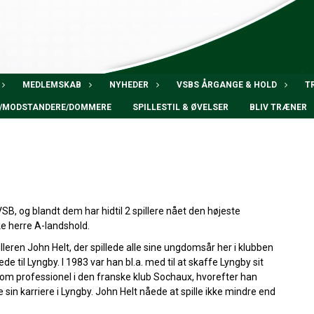
MEDLEMSKAB
NYHEDER
VSBS ÅRGANGE & HOLD
T
RE/MODSTANDERE/DOMMERE
SPILLESTIL & ØVELSER
BLIV TRÆNER
B, og blandt dem har hidtil 2 spillere nået den højeste
 herre A-landshold.
illeren John Helt, der spillede alle sine ungdomsår her i klubben
de til Lyngby. I 1983 var han bl.a. med til at skaffe Lyngby sit
om professionel i den franske klub Sochaux, hvorefter han
 sin karriere i Lyngby. John Helt nåede at spille ikke mindre end