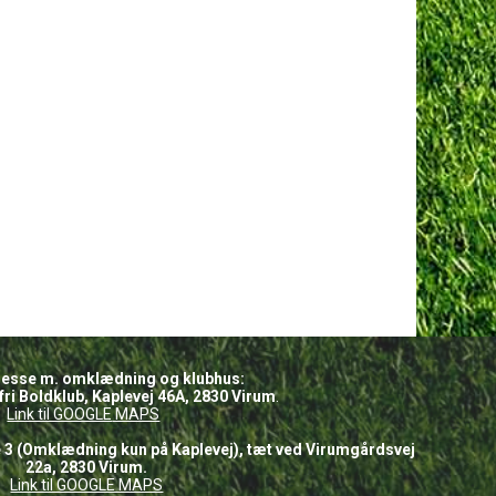
SB DAG 2026
B DAG 2026
esse m. omklædning og klubhus:
ri Boldklub, Kaplevej 46A, 2830 Virum
.
Link til GOOGLE
MAPS
 3 (Omklædning kun på Kaplevej), tæt ved Virumgårdsvej
22a, 2830 Virum.
Link til GOOGLE MAPS