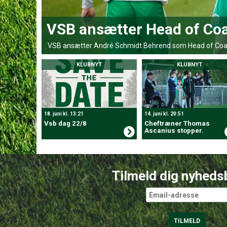
VSB ansætter Head of Co
VSB ansætter André Schmidt Behrend som Head of Coa
KLUBNYT
KLUBNYT
18. juni kl. 13:21
14. juni kl. 20:51
Vsb dag 22/8
Cheftræner Thomas
Ascanius stopper.
Tilmeld dig nyheds