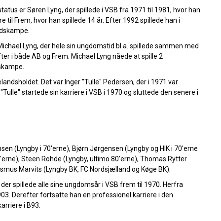
atus er Søren Lyng, der spillede i VSB fra 1971 til 1981, hvor han
re til Frem, hvor han spillede 14 år. Efter 1992 spillede han i
andskampe.
Michael Lyng, der hele sin ungdomstid bl.a. spillede sammen med
ter i både AB og Frem. Michael Lyng nåede at spille 2
dskampe.
ndsholdet. Det var Inger "Tulle" Pedersen, der i 1971 var
Tulle" startede sin karriere i VSB i 1970 og sluttede den senere i
sen (Lyngby i 70'erne), Bjørn Jørgensen (Lyngby og HIK i 70'erne
0'erne), Steen Rohde (Lyngby, ultimo 80'erne), Thomas Rytter
asmus Marvits (Lyngby BK, FC Nordsjælland og Køge BK).
 der spillede alle sine ungdomsår i VSB frem til 1970. Herfra
903. Derefter fortsatte han en professionel karriere i den
arriere i B93.