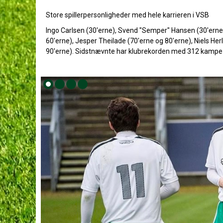
Store spillerpersonligheder med hele karrieren i VSB
Ingo Carlsen (30'erne), Svend "Semper" Hansen (30'erne)
60'erne), Jesper Theilade (70'erne og 80'erne), Niels H
90'erne). Sidstnævnte har klubrekorden med 312 kampe p