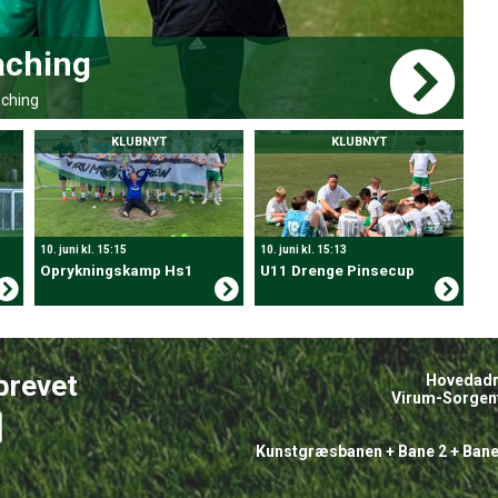
aching
V
ching
VS
KLUBNYT
KLUBNYT
10. juni kl. 15:15
10. juni kl. 15:13
Oprykningskamp Hs1
U11 Drenge Pinsecup
brevet
Hovedadr
Virum-Sorgenf
Kunstgræsbanen + Bane 2 + Bane