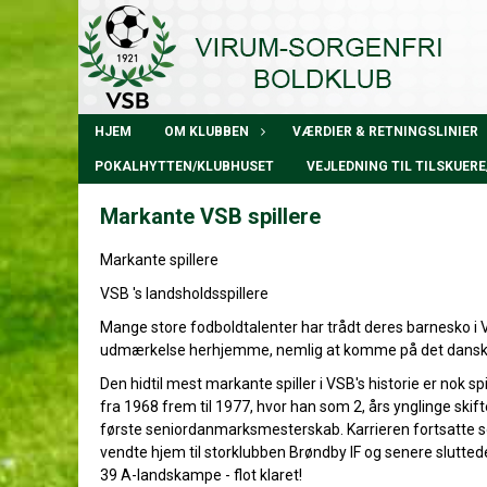
HJEM
OM KLUBBEN
VÆRDIER & RETNINGSLINIER
POKALHYTTEN/KLUBHUSET
VEJLEDNING TIL TILSKUE
Markante VSB spillere
Markante spillere
VSB 's landsholdsspillere
Mange store fodboldtalenter har trådt deres barnesko i VS
udmærkelse herhjemme, nemlig at komme på det danske
Den hidtil mest markante spiller i VSB's historie er nok sp
fra 1968 frem til 1977, hvor han som 2, års ynglinge skifte
første seniordanmarksmesterskab. Karrieren fortsatte s
vendte hjem til storklubben Brøndby IF og senere sluttede
39 A-landskampe - flot klaret!