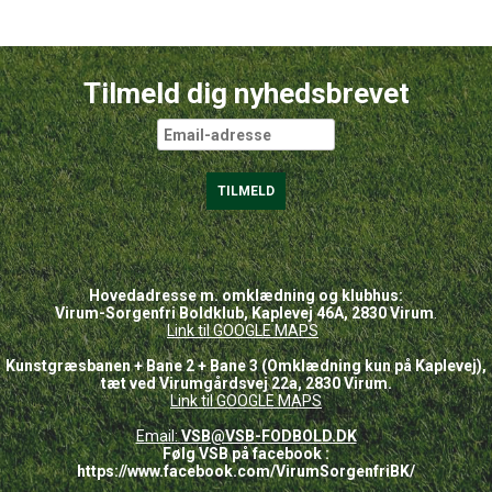
Tilmeld dig nyhedsbrevet
Hovedadresse m. omklædning og klubhus:
Virum-Sorgenfri Boldklub, Kaplevej 46A, 2830 Virum
.
Link til GOOGLE
MAPS
Kunstgræsbanen + Bane 2 + Bane 3 (Omklædning kun på Kaplevej),
tæt ved Virumgårdsvej 22a, 2830 Virum.
Link til GOOGLE MAPS
Email:
VSB@VSB-FODBOLD.DK
Følg VSB på facebook :
https://www.facebook.com/VirumSorgenfriBK/