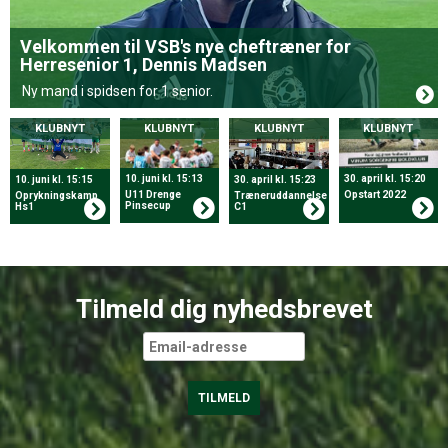
Velkommen til VSB's nye cheftræner for
Herresenior 1, Dennis Madsen
Ny mand i spidsen for 1 senior.
KLUBNYT
KLUBNYT
KLUBNYT
KLUBNYT
10. juni kl. 15:13
30. april kl. 15:20
10. juni kl. 15:15
30. april kl. 15:23
U11 Drenge
Opstart 2022
Oprykningskamp
Træneruddannelse
Pinsecup
Hs1
C1
Tilmeld dig nyhedsbrevet