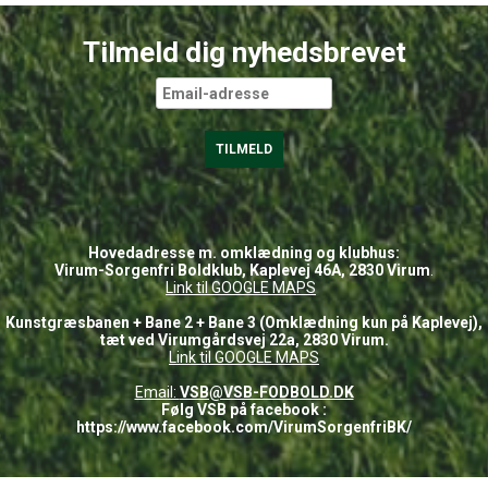
Tilmeld dig nyhedsbrevet
Hovedadresse m. omklædning og klubhus:
Virum-Sorgenfri Boldklub, Kaplevej 46A, 2830 Virum
.
Link til GOOGLE
MAPS
Kunstgræsbanen + Bane 2 + Bane 3 (Omklædning kun på Kaplevej),
tæt ved Virumgårdsvej 22a, 2830 Virum.
Link til GOOGLE MAPS
Email:
VSB@VSB-FODBOLD.DK
Følg VSB på facebook :
https://www.facebook.com/VirumSorgenfriBK/