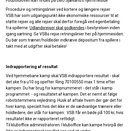
Fodboldloven kan findes på DBU Sjælland's hjemmeside
Procedure og retningslinier ved kortere og længere rejser.
VSB har som udgangspunkt ikke økonomiske ressourcer til at
støtte rejser og alle rejser skal derfor foregå ved egenbetaling
fra spillerne.
Udlandsrejser skal godkendes
i bestyrelsen inden
igang sætning. Se VSBs rejse retningslinier her på hjemmesiden.
Du bør som træner/holdleder indkræve depositum fra spillere i
takt med at udgifter skal betales!
Indrapportering af resultat
Ved hjemmebane kamp skal VSB indrapportere resultat - skal
det ske fra u10 og opefter. Ring 70100550 max 1 time efter
kampen. Du har brug for kampnummeret - det står i kamp
programmet - og resultatet af kampen. Det er nemt at følge
robotstemmens vejledning. Husk af aftale hvem der gør det for
hver kamp, specielt hvis det ikke er de sædvanlige trænere eller
holdledere, der står for kampen. VSB får en bøde på 100 kr, hvis
resultatet ikke er rapporteret rettidigt.
Til kluboffice administratoren: I kluboffice kan kampe hvorpå der