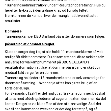
ikke er indrappoteret resultat ses ved at under
”Turneringsadministration” under ”Resultatindberetning”. Hvis du
herefter trykket på den grønne knap ud for søg feltet,
fremkommer de kampe, hvor der mangler at blive indtastet
resultater.
Dommere
Turneringskampe: DBU Sjælland påsætter dommere som følger:
påsætning af dommere regler
Klubben sørger dog for, at alle hold i 11-mandsrækkerne så vidt
muligt får tildelt dommere. Du er som træner i disse rækker selv
ansvarlig for via kampnummeret på DBU SJÆLLAND’s
resultatinformation at tilse, at dommerpåsætning er sket og i
modsat fald sørge for en dommer.
Trænere og holdledere i 8-mandsrækkerne er selv ansvarlige for
dommerpåsætning – hvor der jo oftes kan gøres brug af en
forælder el. lign.
For 8-mands u12 rk1 er det muligt at få extern dommer. Det skal
aftales med afdelingslederen at søge om extern dommer, da det
koster. Det gøres via kluboffice af den afd. ansvarlige. Skal det
ske til den kommende weekend er det dog for tæt på, og så