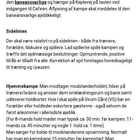
den
baneansvarlige
og hænger på Kaplevej på tavlen ved
indgangen til Cafeen. Aflysning af kampe skal meddeles til den
baneansvarlige øjeblikkeligt.
Sidelinien
Der skal være relativt ro på sidelinien - både fra trænere,
forældre, tilskuere og spillere. Lad spillerne spille kampen og
træffe det spilmæssige beslutninger. Opmuntrende, positive
tilråb er tilladt fra alle. Korrektion af spil foretages hovedsageligt
til træning og i pausen.
Hjemmekampe
: Man modtager modstanderholdet, hilser på
trænere/ledere og anviser dem omklædningsrum og bane samt
udleverer holdkortet. Hvis I skal spille på Virum Gård (VG) bør en
forælder eller holdleder eskortere gæsterne - også selvom de
først ankommer i allersidste øjeblik.
(For 8-mands hold møder man typisk ca. 30 min. før kampen; 11-
mands ca. 45 minutter og nogle 1. hold ca. 1 time).
Man sørger for bolde til modstanderens opvarmning. Normalt
har man en kampbane 15 minutter før kampstart. Man