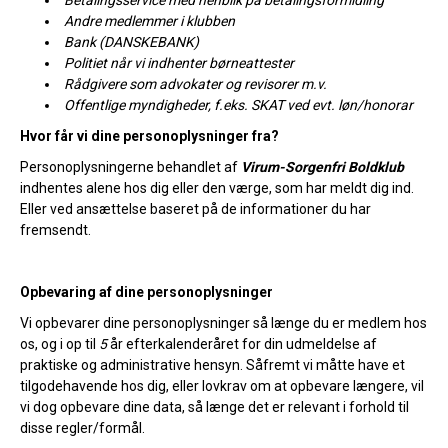
Betalingsservice med henblik på betalingsformidling
Andre medlemmer i klubben
Bank (DANSKEBANK)
Politiet når vi indhenter børneattester
Rådgivere som advokater og revisorer m.v.
Offentlige myndigheder, f.eks. SKAT ved evt. løn/honorar
Hvor får vi dine personoplysninger fra?
Personoplysningerne behandlet af
Virum-Sorgenfri Boldklub
indhentes alene hos dig eller den værge, som har meldt dig ind.
Eller ved ansættelse baseret på de informationer du har
fremsendt.
Opbevaring af dine personoplysninger
Vi opbevarer dine personoplysninger så længe du er medlem hos
os, og i op til
5
år efterkalenderåret for din udmeldelse af
praktiske og administrative hensyn. Såfremt vi måtte have et
tilgodehavende hos dig, eller lovkrav om at opbevare længere, vil
vi dog opbevare dine data, så længe det er relevant i forhold til
disse regler/formål.