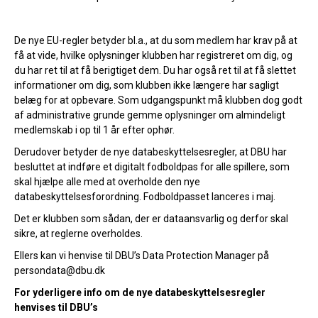
De nye EU-regler betyder bl.a., at du som medlem har krav på at
få at vide, hvilke oplysninger klubben har registreret om dig, og
du har ret til at få berigtiget dem. Du har også ret til at få slettet
informationer om dig, som klubben ikke længere har sagligt
belæg for at opbevare. Som udgangspunkt må klubben dog godt
af administrative grunde gemme oplysninger om almindeligt
medlemskab i op til 1 år efter ophør.
Derudover betyder de nye databeskyttelsesregler, at DBU har
besluttet at indføre et digitalt fodboldpas for alle spillere, som
skal hjælpe alle med at overholde den nye
databeskyttelsesforordning. Fodboldpasset lanceres i maj.
Det er klubben som sådan, der er dataansvarlig og derfor skal
sikre, at reglerne overholdes.
Ellers kan vi henvise til DBU’s Data Protection Manager på
persondata@dbu.dk
For yderligere info om de nye databeskyttelsesregler
henvises til DBU’s