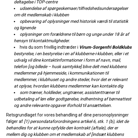
deltagelse i TOP-centre
udsendelse af spørgeskemaer/tilfredshedsundersøgelser
om dit medlemskab i klubben
opbevaring af oplysninger med historisk værdi til statistik
og lignende
oplysninger om forældrene til børn og unge under 18 år af
hensyn til kontaktmuligheder.
hvis du som frivillig indtræder i
Virum-Sorgenfri Boldklubs
bestyrelse, i en bestyrelse i en af klubberne-i-klubben, eller i et
udvalg vil dine kontaktinformationer i form af navn, mail,
telefon [og billede – husk samtykke] blive delt med klubbens
medlemmer på hjemmeside, i kommunikationen til
medlemmer, i klubhuset og andre steder, hvor det er relevant
at oplyse, hvordan klubbens medlemmer kan kontakte dig
som træner, holdleder, ungtræner, assistenttræner til
udbetaling af løn eller godtgørelse, indhentning af børneattest
og andre relevante opgaver iforhold til ansættelsen.
Retsgrundlaget for vores behandling af dine personoplysninger
følger af
[1) persondataforordningens artikel 6, stk. 1 (b), idet de
behandles for at kunne opfylde den kontrakt (aftale), der er
mellem dig og klubben om et medlemskab af [indsæt klubbens