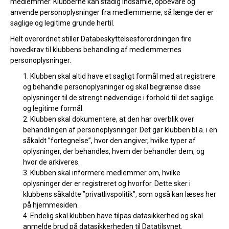
medlemmer. Klubberne kan stadig indsamle, opbevare og
anvende personoplysninger fra medlemmerne, så længe der er
saglige og legitime grunde hertil.
Helt overordnet stiller Databeskyttelsesforordningen fire
hovedkrav til klubbens behandling af medlemmernes
personoplysninger.
Klubben skal altid have et sagligt formål med at registrere
og behandle personoplysninger og skal begrænse disse
oplysninger til de strengt nødvendige i forhold til det saglige
og legitime formål.
Klubben skal dokumentere, at den har overblik over
behandlingen af personoplysninger. Det gør klubben bl.a. i en
såkaldt ”fortegnelse”, hvor den angiver, hvilke typer af
oplysninger, der behandles, hvem der behandler dem, og
hvor de arkiveres.
Klubben skal informere medlemmer om, hvilke
oplysninger der er registreret og hvorfor. Dette sker i
klubbens såkaldte ”privatlivspolitik”, som også kan læses her
på hjemmesiden.
Endelig skal klubben have tilpas datasikkerhed og skal
anmelde brud på datasikkerheden til Datatilsynet.