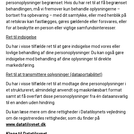
personoplysninger begrænset. Hvis du har ret til at få begrænset
behandlingen, må vi fremover kun behandle oplysningerne –
bortset fra opbevaring – med dit samtykke, eller med henblik på
at retskrav kan fastlægges, gøres gældende eller forsvares, eller
for at beskytte en person eller vigtige samfundsinteresser.
Ret til indsigelse
Du har i visse tilfælde ret til at gøre indsigelse mod vores eller
lovlige behandling af dine personoplysninger. Du kan også gøre
indsigelse mod behandling af dine oplysninger til direkte
markedsføring.
Ret til at transmittere oplysninger (dataportabilitet)
Du har i visse tilfælde ret til at modtage dine personoplysninger i
et struktureret, almindeligt anvendt og maskinlæsbart format
samt at få overført disse personoplysninger fra én dataansvarlig
til en anden uden hindring.
Du kan læse mere om dine rettigheder i Datatilsynets vejledning
om de registreredes rettigheder, som du finder på
www.datatilsynet.dk
.
Klage til Datatilsynet