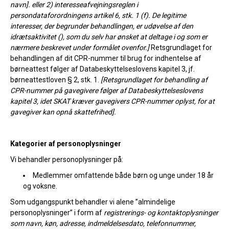
navn]. eller 2) interesseafvejningsreglen i
persondataforordningens artikel 6, stk. 1 (f). De legitime
interesser, der begrunder behandlingen, er udøvelse af den
idrætsaktivitet (), som du selv har ønsket at deltage i og som er
nærmere beskrevet under formålet ovenfor.]
Retsgrundlaget for
behandlingen af dit CPR-nummer til brug for indhentelse af
børneattest følger af Databeskyttelseslovens kapitel 3, jf.
børneattestloven § 2, stk. 1.
[Retsgrundlaget for behandling af
CPR-nummer på gavegivere følger af Databeskyttelseslovens
kapitel 3, idet SKAT kræver gavegivers CPR-nummer oplyst, for at
gavegiver kan opnå skattefrihed].
Kategorier af personoplysninger
Vi behandler personoplysninger på:
Medlemmer omfattende både børn og unge under 18 år
og voksne.
Som udgangspunkt behandler vi alene ”almindelige
personoplysninger” i form af
registrerings- og kontaktoplysninger
som navn, køn, adresse, indmeldelsesdato, telefonnummer,