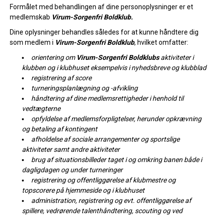
Formålet med behandlingen af dine personoplysninger er et
medlemskab
Virum-Sorgenfri Boldklub.
Dine oplysninger behandles således for at kunne håndtere dig
som medlem i
Virum-Sorgenfri Boldklub
, hvilket omfatter:
orientering om
Virum-Sorgenfri Boldklubs
aktiviteter i
klubben og i klubhuset eksempelvis i nyhedsbreve og klubblad
registrering af score
turneringsplanlægning og -afvikling
håndtering af dine medlemsrettigheder i henhold til
vedtægterne
opfyldelse af medlemsforpligtelser, herunder opkrævning
og betaling af kontingent
afholdelse af sociale arrangementer og sportslige
aktiviteter samt andre aktiviteter
brug af situationsbilleder taget i og omkring banen både i
dagligdagen og under turneringer
registrering og offentliggørelse af klubmestre og
topscorere på hjemmeside og i klubhuset
administration, registrering og evt. offentliggørelse af
spillere, vedrørende talenthåndtering, scouting og ved